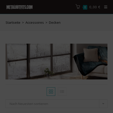
0,00
€
0
Startseite
>
Accessoires
>
Decken
Nach Neuesten sortieren