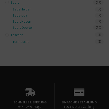
Sport
(21)
Badekleider
(2)
Badetuch
(2)
Sport Hosen
(7)
Sport Oberteil
(10)
Taschen
(3)
Turntasche
(2)
SCHNELLE LIEFERUNG
EINFACHE BEZAHLUNG
Ø 7-10 Werktage
100% Sichere Zahlung