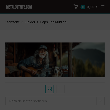
0,00
€
0
Startseite
>
Kleider
>
Caps und Mützen
Nach Neuesten sortieren