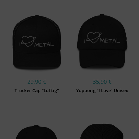
29,90
€
35,90
€
Trucker Cap “Luftig”
Yupoong “I Love” Unisex