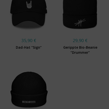
35,90
€
29,90
€
Dad-Hat “Sign”
Gerippte Bio-Beanie
“Drummer”