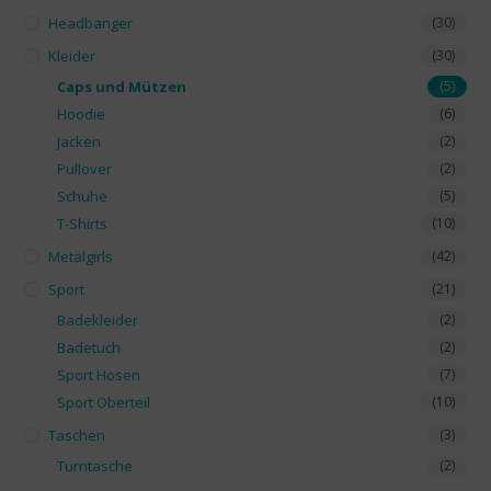
Headbanger
(30)
Kleider
(30)
Caps und Mützen
(5)
Hoodie
(6)
Jacken
(2)
Pullover
(2)
Schuhe
(5)
T-Shirts
(10)
Metalgirls
(42)
Sport
(21)
Badekleider
(2)
Badetuch
(2)
Sport Hosen
(7)
Sport Oberteil
(10)
Taschen
(3)
Turntasche
(2)