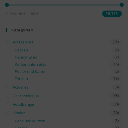
FILTER
PREIS:
50 €
—
60 €
Kategorien
Accessoires
(35)
Decken
(2)
Handyhüllen
(2)
Korkenuntersetzer
(16)
Poster und Karten
(2)
Trinken
(13)
Aktuelles
(8)
Geschenktipps
(43)
Headbanger
(30)
Kleider
(30)
Caps und Mützen
(5)
(6)