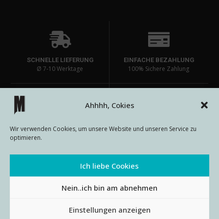
SCHNELLE LIEFERUNG
EINFACHE BEZAHLUNG
Ø 7-10 Werktage
100% Sichere Zahlung
Ahhhh, Cokies
HOHE PRODUKTQUALITÄT
EINZIGARTIGE DESIGNS
Wir verwenden Cookies, um unsere Website und unseren Service zu
Lange Haltbarkeit bei den
auf passenden Produkten
optimieren.
Prints
Ich liebe Cookies
Nein..ich bin am abnehmen
AGB
Impressum
Datenschutz
Widerrufsbelehrung
Einstellungen anzeigen
© METALLOUTFITS 2024