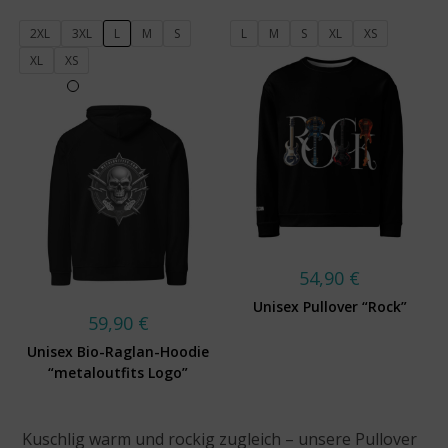
2XL
3XL
L
M
S
L
M
S
XL
XS
XL
XS
54,90
€
Unisex Pullover “Rock”
59,90
€
Unisex Bio-Raglan-Hoodie
“metaloutfits Logo”
Kuschlig warm und rockig zugleich – unsere Pullover