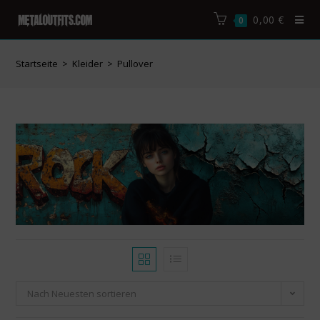
0,00
€
0
Startseite
>
Kleider
>
Pullover
Nach Neuesten sortieren