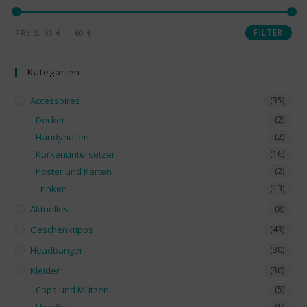
FILTER
PREIS:
50 €
—
60 €
Kategorien
Accessoires
(35)
Decken
(2)
Handyhüllen
(2)
Korkenuntersetzer
(16)
Poster und Karten
(2)
Trinken
(13)
Aktuelles
(8)
Geschenktipps
(43)
Headbanger
(30)
Kleider
(30)
Caps und Mützen
(5)
(6)