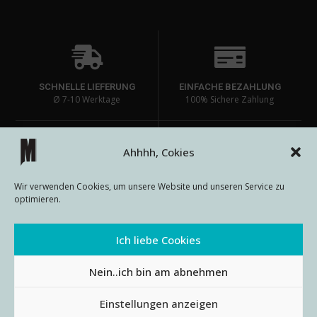
SCHNELLE LIEFERUNG
EINFACHE BEZAHLUNG
Ø 7-10 Werktage
100% Sichere Zahlung
Ahhhh, Cokies
HOHE PRODUKTQUALITÄT
EINZIGARTIGE DESIGNS
Wir verwenden Cookies, um unsere Website und unseren Service zu
Lange Haltbarkeit bei den
auf passenden Produkten
optimieren.
Prints
Ich liebe Cookies
Nein..ich bin am abnehmen
AGB
Impressum
Datenschutz
Widerrufsbelehrung
Einstellungen anzeigen
© METALLOUTFITS 2024