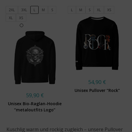
2XL
3XL
L
M
S
L
M
S
XL
XS
XL
XS
54,90
€
Unisex Pullover “Rock”
59,90
€
Unisex Bio-Raglan-Hoodie
“metaloutfits Logo”
Kuschlig warm und rockig zugleich – unsere Pullover