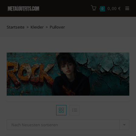
0,00
€
0
Startseite
>
Kleider
>
Pullover
Nach Neuesten sortieren