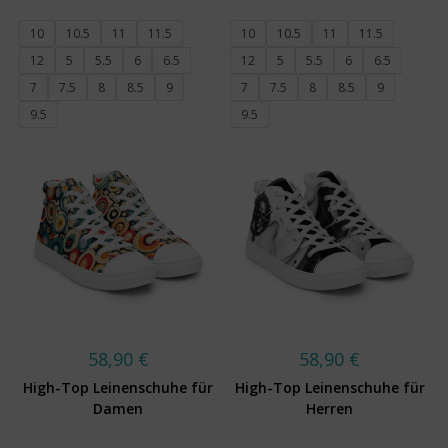
10
10.5
11
11.5
10
10.5
11
11.5
12
5
5.5
6
6.5
12
5
5.5
6
6.5
7
7.5
8
8.5
9
7
7.5
8
8.5
9
9.5
9.5
58,90
€
58,90
€
High-Top Leinenschuhe für
High-Top Leinenschuhe für
Damen
Herren