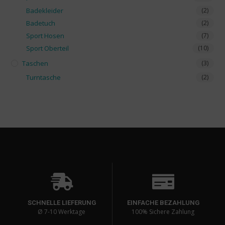
Badekleider
(2)
Badetuch
(2)
Sport Hosen
(7)
Sport Oberteil
(10)
Taschen
(3)
Turntasche
(2)
SCHNELLE LIEFERUNG
EINFACHE BEZAHLUNG
Ø 7-10 Werktage
100% Sichere Zahlung