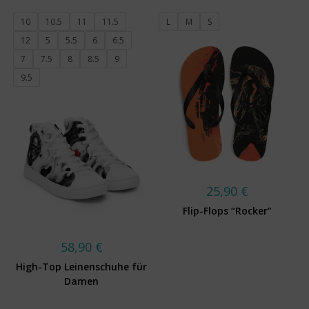
10
10.5
11
11.5
L
M
S
12
5
5.5
6
6.5
7
7.5
8
8.5
9
9.5
25,90
€
Flip-Flops “Rocker”
58,90
€
High-Top Leinenschuhe für
Damen