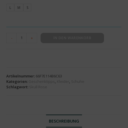
L
M
S
-
+
IN DEN WARENKORB
Artikelnummer:
66F7E114B6C63
Kategorien:
Geschenktipps
,
Kleider
,
Schuhe
Schlagwort:
Skull Rose
BESCHREIBUNG