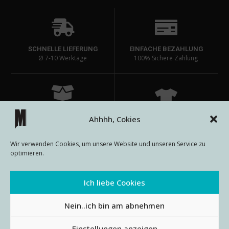
SCHNELLE LIEFERUNG
EINFACHE BEZAHLUNG
Ø 7-10 Werktage
100% Sichere Zahlung
HOHE PRODUKTQUALITÄT
Ahhhh, Cokies
EINZIGARTIGE DESIGNS
Lange Haltbarkeit bei den
auf passenden Produkten
Prints
Wir verwenden Cookies, um unsere Website und unseren Service zu
optimieren.
Ich liebe Cookies
AGB
Impressum
Datenschutz
Widerrufsbelehrung
Nein..ich bin am abnehmen
© METALLOUTFITS 2024
Einstellungen anzeigen