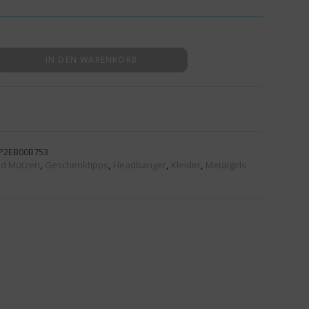
IN DEN WARENKORB
P2EB00B753
nd Mützen
,
Geschenktipps
,
Headbanger
,
Kleider
,
Metalgirls