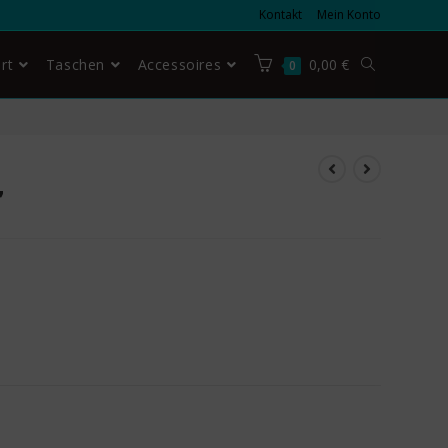
Kontakt
Mein Konto
rt
Taschen
Accessoires
0,00
€
0
”