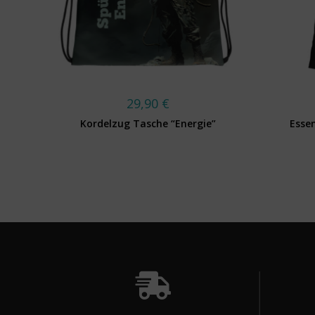
29,90
€
Kordelzug Tasche “Energie”
Essen