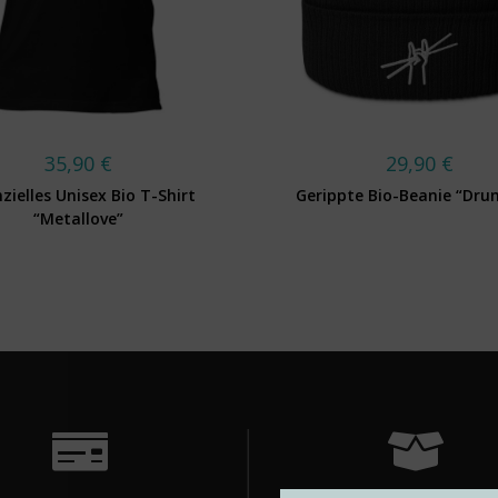
35,90
€
29,90
€
zielles Unisex Bio T-Shirt
Gerippte Bio-Beanie “Dr
“Metallove”