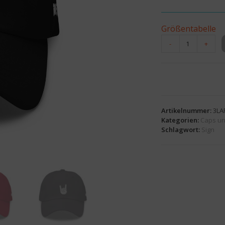
Größentabelle
-
+
Artikelnummer:
3LA
Kategorien:
Caps u
Schlagwort:
Sign